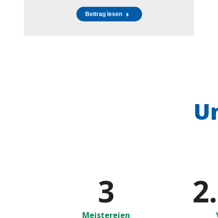
Beitrag lesen
U
3
2
Meistereien