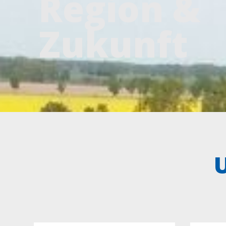
Region &
Zukunft