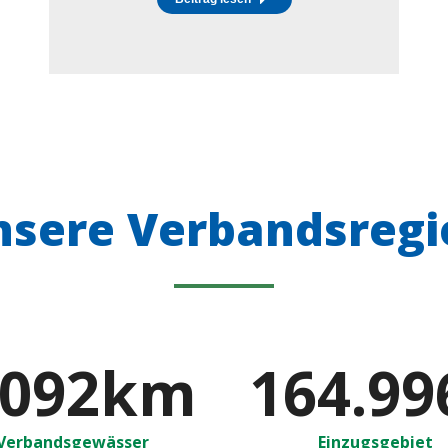
nsere Verbandsregi
.100
km
165.65
Verbandsgewässer
Einzugsgebiet