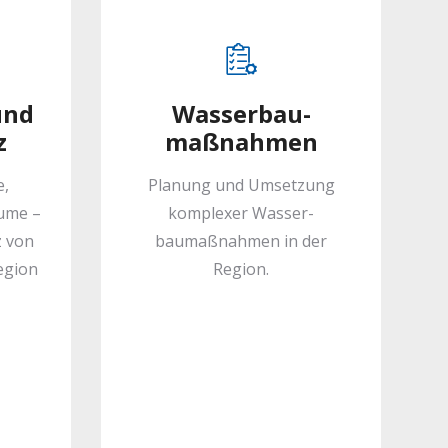
und
Wasserbau­
z
maßnahmen
e,
Planung und Umsetzung
ume –
komplexer Wasser­
z von
baumaßnahmen in der
egion
Region.